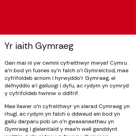
Yr iaith Gymraeg
Gan mai ni yw cwmni cyfreithwyr mwyaf Cymru
a’n bod yn fusnes sy’n falch o’i Gymreictod, mae
cyfrifoldeb arnom i hyrwyddo’r Gymraeg, ei
defnyddio a’i galluogi i dyfu, ac rydym yn cymryd
y cyfrifoldeb hwnnw o ddifrif.
Mae llawer o’n cyfreithwyr yn siarad Cymraeg yn
rhugl, ac rydym yn falch o ddweud ein bod yn
gallu darparu pob un o’n gwasanaethau yn
Gymraeg i gleientiaid y mae’n well ganddynt