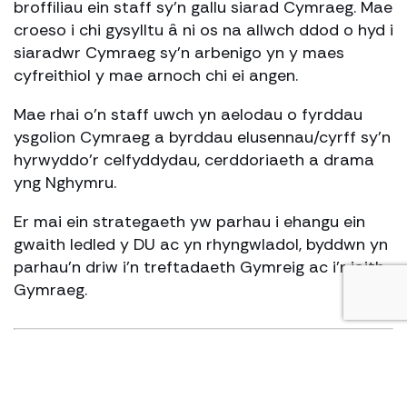
broffiliau ein staff sy’n gallu siarad Cymraeg. Mae
croeso i chi gysylltu â ni os na allwch ddod o hyd i
siaradwr Cymraeg sy’n arbenigo yn y maes
cyfreithiol y mae arnoch chi ei angen.
Mae rhai o’n staff uwch yn aelodau o fyrddau
ysgolion Cymraeg a byrddau elusennau/cyrff sy’n
hyrwyddo’r celfyddydau, cerddoriaeth a drama
yng Nghymru.
Er mai ein strategaeth yw parhau i ehangu ein
gwaith ledled y DU ac yn rhyngwladol, byddwn yn
parhau’n driw i’n treftadaeth Gymreig ac i’r iaith
Gymraeg.
Welsh language