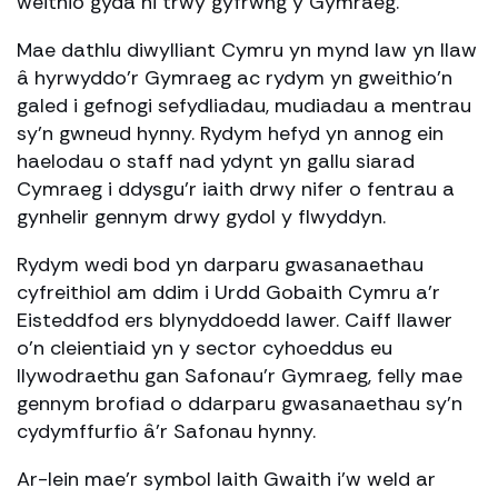
weithio gyda ni trwy gyfrwng y Gymraeg.
Mae dathlu diwylliant Cymru yn mynd law yn llaw
â hyrwyddo’r Gymraeg ac rydym yn gweithio’n
galed i gefnogi sefydliadau, mudiadau a mentrau
sy’n gwneud hynny. Rydym hefyd yn annog ein
haelodau o staff nad ydynt yn gallu siarad
Cymraeg i ddysgu’r iaith drwy nifer o fentrau a
gynhelir gennym drwy gydol y flwyddyn.
Rydym wedi bod yn darparu gwasanaethau
cyfreithiol am ddim i Urdd Gobaith Cymru a’r
Eisteddfod ers blynyddoedd lawer. Caiff llawer
o’n cleientiaid yn y sector cyhoeddus eu
llywodraethu gan Safonau’r Gymraeg, felly mae
gennym brofiad o ddarparu gwasanaethau sy’n
cydymffurfio â’r Safonau hynny.
Ar-lein mae’r symbol Iaith Gwaith i’w weld ar